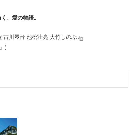
描く、愛の物語。
 泉谷星奈 木戸大聖 古川琴音 池松壮亮 大竹しのぶ
他
』)