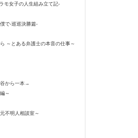
プラモ女子の人生組み立て記-
僕で-巡巡決勝篇-
ら ～とある弁護士の本音の仕事～
谷から一本→
編～
庁身元不明人相談室～