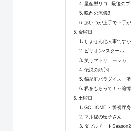
量産型リコ –最後の
晩酌の流儀3
あいつが上手で下手が
金曜日
しょせん他人事ですか
ビリオン×スクール
笑うマトリョーシカ
伝説の頭 翔
錦糸町パラダイス←渋
私をもらって！～追憶
土曜日
GO HOME ～警視
マル秘の密子さん
ダブルチートSeason2