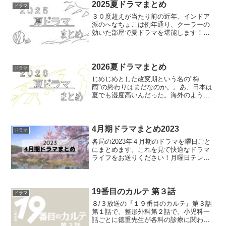
低男 ※私の家族はニ...
2025夏ドラマまとめ
ドラマ
３０度超えが当たり前の近年、インドア
派のへなちょこは例年通り、クーラーの
効いた部屋で夏ドラマを堪能します！！
ということで、２０２５年夏ドラマのラ
インナップをまとめました～！みなさん
のドラマライフに役立ちますように。月
曜日明日はもっと、いい日...
2026夏ドラマまとめ
ドラマ
じめじめとした改変期という名の"梅
雨"の終わりはまだなのか。。あ、日本は
夏でも湿度高いんだった。海外のような
カラッとした夏にならないものかね梅雨
の雨を吹き飛ばす、夏ドラマのラインナ
ップはこちら！へなちょこ応援ボタン↓月
曜日BLACK TRI...
4月期ドラマまとめ2023
ドラマ
各局の2023年４月期のドラマを曜日ごと
にまとめます。これを見て快適なドラマ
ライフをお送りください！月曜日テレ東
かしましめし 23:06～ キャスト/前田 敦
子 成海 璃子 塩野 瑛久 他 原作/おかざ
き真里 漫画『かしましめし』フジテレ
ビ...
19番目のカルテ 第３話
ドラマ
８/３放送の『１９番目のカルテ』第３話
第１話で、整形外科第２話で、小児科一
話ごとに徳重先生が各科の診療に関わっ