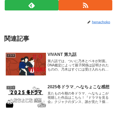
henachoko
関連記事
VIVANT 第九話
ドラマ
第八話では、ついに乃木とベキが対面。
DNA鑑定によって親子関係は証明された
ものの、乃木はすぐには受け入れられ
ず、テントの中で自分の力を示すこと
に。その中で、テントが民間軍事会社を
使って戦力を確保していることや、ベキ
たちが孤児院を運営し、子供...
2025冬ドラマ_へなちょこな感想
ドラマ
見たもの今期の冬ドラマ、へなちょこが
視聴した作品はこちら！『ドラマを見る
会』クジャクのダンス、誰が見た？個人
視聴１１９エマージェンシーコールアイ
シー～瞬間記憶捜査・柊班～ 途中問題物
件プライベートバンカー 途中日本一の最