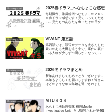
2025春ドラマ_へなちょこな感想
Uncategorized
毎期恒例、誰得総括へなちょこの２０２
５春ドラマ感想です！見ていってくださ
い～見たものあなたを奪ったその日から
夫よ、死んでくれないか天久鷹央の推理
カルテ対岸の家事 ～これが私の生きる道
～PJ航空救難団失踪人捜査班 消えた真実
イグナイト –法の...
VIVANT 第五話
Uncategorized
第四話では、誤送金データを改ざんした
疑いのある太田を追う中で、事件の裏に
いる人物が少しずつ明らかになっていき
ました。太田は天才ハッカー“ブルーウォ
ーカー”であり、彼女を拉致していたの
は、乃木の同期・山本。さらに山本は自
身が、謎のテロ組織"テ...
2026冬ドラマまとめ
Uncategorized
新年あけましておめでとうございます～
本年もよろしくお願いしますね！皆さん
はどのような年末年始を過ごされました
か？なになに？もちろん、お家でドラマ
一気見したって？ナイス！ドラマ！過去
作に負けない、２０２６年のドラマたち
にも期待です！！というこ...
M I U４０４
Uncategorized
あらすじ機動捜査隊 機捜Mobile
Investigative Unit MIU新設された第4機