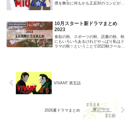
捜を舞台に何もかも正反対のコンビがい
ち早く現場に駆け付け、最悪の事態にな
る前に救いの手を差し伸べる！登場人物/
キャスト伊吹藍/役 綾野剛第...
10月スタート新ドラマまとめ
Uncategorized
2023
食欲の秋、スポーツの秋、読書の秋、秋
にもいろいろあるけれどやっぱり私はド
ラマの秋！ということで2023秋クールの
ドラマを一挙にまとめます。さぁーてな
に見ようかなー月曜日ONE DAY ～聖夜
のから騒ぎ～夜9：00～©フジテレビ聖夜
の１日を１...
VIVANT 第五話
2026夏ドラマまとめ