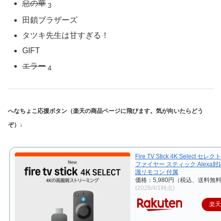
惡の華
3
田鎖ブラザーズ
タツキ先生は甘すぎる！
GIFT
エラー
4
へなちょこ応援ボタン（楽天の商品ページに飛びます。気が向いたらどう
ぞ）↓
Fire TV Stick 4K Select セレク
ファイヤー スティック Alexa対
識リモコン 付属
価格：5,980円（税込、送料無料
(2026/4/1時点)
楽