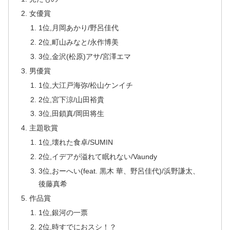
女優賞
1位,月岡あかり/野呂佳代
2位,町山みなと/永作博美
3位,金沢(松原)アサ/宮澤エマ
男優賞
1位,大江戸海弥/松山ケンイチ
2位,宮下涼/山田裕貴
3位,田鎖真/岡田将生
主題歌賞
1位,壊れた食卓/SUMIN
2位,イデアが溢れて眠れない/Vaundy
3位,おーへい(feat. 黒木 華、野呂佳代)/浜野謙太、
後藤真希
作品賞
1位,銀河の一票
2位,時すでにおスシ！？