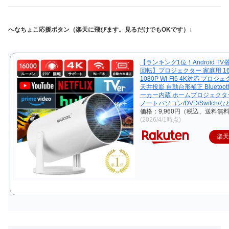
へなちょこ応援ボタン（楽天に飛びます。見るだけでもOKです）↓
【ランキング1位！Android TV搭
回転】プロジェクター 家庭用 16
1080P Wi-Fi6 4K対応 プロジ
天井投影 自動台形補正 Bluetooth
ーカー内蔵 ホームプロジェクター
ノートパソコン/DVD/Switch/
価格：9,960円（税込、送料無料
(2026/4/1時点)
楽